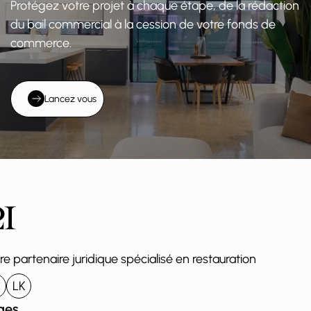
Protégez votre projet à chaque étape, de la rédaction
du bail commercial à la cession de votre fonds de
commerce.
Lancez vous
re partenaire juridique spécialisé en restauration
LK
ges