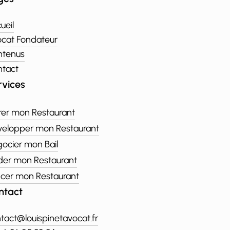
ueil
cat Fondateur
ntenus
tact
rvices
er mon Restaurant
elopper mon Restaurant
ocier mon Bail
er mon Restaurant
cer mon Restaurant
ntact
tact@louispinetavocat.fr