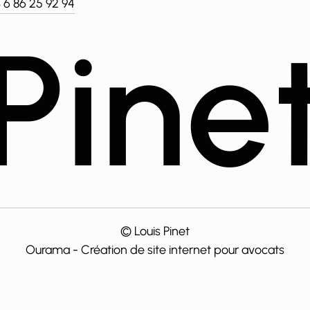
 6 86 25 92 94
P
i
n
e
©
Louis Pinet
Ourama - Création de site internet pour avocats