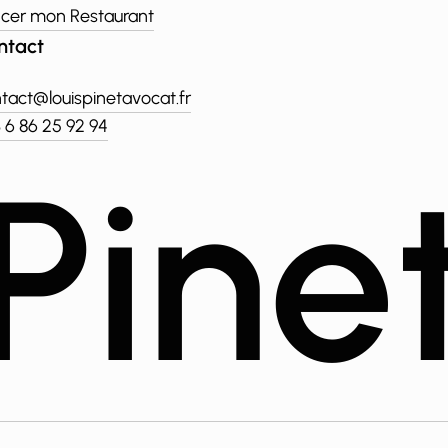
cer mon Restaurant
ntact
tact@louispinetavocat.fr
 6 86 25 92 94
P
i
n
e