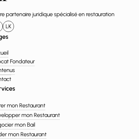
re partenaire juridique spécialisé en restauration
LK
ges
ueil
cat Fondateur
ntenus
tact
rvices
er mon Restaurant
elopper mon Restaurant
ocier mon Bail
er mon Restaurant